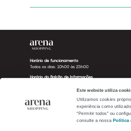
Horário de funcionamento
Todos os dias: 10h00 às 23h00
Horário do Balcão de Informações
Todos os dias: 12h00 às 21h00
Este website utiliza cooki
Utilizamos cookies próprio
experiência como utilizador
“Permitir todos” ou confi
consulte a nossa
Política