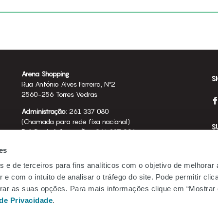
Arena Shopping
S
Rua António Alves Ferreira, Nº2
2560-256 Torres Vedras
Administração
: 261 337 080
(Chamada para rede fixa nacional)
S
Balcão de Informações
: 261 337 094
(Chamada para rede fixa nacional)
es
arena.shopping@mundicenter.pt
s e de terceiros para fins analíticos com o objetivo de melhorar
Emprego
Te
 e com o intuito de analisar o tráfego do site. Pode permitir cli
Be.Mundicenter
gurar as suas opções. Para mais informações clique em “Mostrar 
Li
 de Privacidade
.