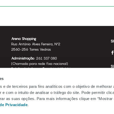
Arena Shopping
S
Rua António Alves Ferreira, Nº2
2560-256 Torres Vedras
Administração
: 261 337 080
(Chamada para rede fixa nacional)
S
Balcão de Informações
: 261 337 094
(Chamada para rede fixa nacional)
es
arena.shopping@mundicenter.pt
s e de terceiros para fins analíticos com o objetivo de melhorar
Emprego
Te
 e com o intuito de analisar o tráfego do site. Pode permitir cli
Be.Mundicenter
gurar as suas opções. Para mais informações clique em “Mostrar 
Li
 de Privacidade
.