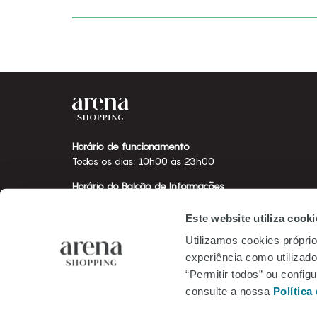
Horário de funcionamento
Todos os dias: 10h00 às 23h00
Horário do Balcão de Informações
Todos os dias: 12h00 às 21h00
Este website utiliza cooki
Utilizamos cookies próprio
experiência como utilizador
“Permitir todos” ou confi
consulte a nossa
Política