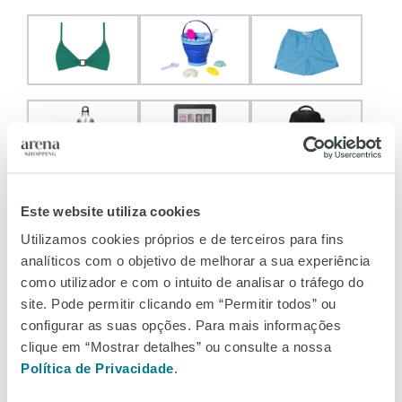
Este website utiliza cookies
Utilizamos cookies próprios e de terceiros para fins
analíticos com o objetivo de melhorar a sua experiência
como utilizador e com o intuito de analisar o tráfego do
site. Pode permitir clicando em “Permitir todos” ou
Vamos à descoberta?
configurar as suas opções. Para mais informações
clique em “Mostrar detalhes” ou consulte a nossa
Política de Privacidade
.
E que tal dar um
passeio
em
família
e descobrir
locais
bonitos
na
natureza
? Encontre
tranquilidade
no
Parque D.