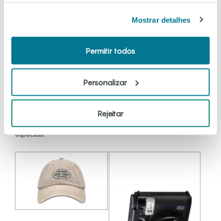
Carlos I
, nas
Caldas da Rainha
, e desfrute da
encantadora
Mostrar detalhes
cidade de
Óbidos.
Para locais como estes, em que pode
caminhar bastante, leve
roupa
confortável
e umas
sapatilhas
da
Big Foot
. E, claro, proteja-se do
sol
com o
Permitir todos
boné
da
Pull
&
Bear
e os
óculos
de
sol
elegantes
da
MultiOpticas
. Visite também o
Dino
Parque
na
Lourinhã
,
onde pode aventurar-se no mundo dos
dinossauros
no
Personalizar
maior
museu
ao ar livre de Portugal. Em alternativa, visite o
Bacalhôa
Buddha
Eden
, o
maior
jardim oriental
da Europa,
no
Bombarral
. Leve consigo uma
câmara
fotográfica
Rejeitar
(
Auchan
Tecnologia
) e capture todos os
momentos
especiais
!