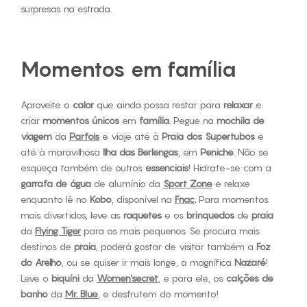
surpresas na estrada.
Momentos em família
Aproveite o
calor
que ainda possa restar para
relaxar
e
criar
momentos
únicos
em
família
. Pegue na
mochila de
viagem
da
Parfois
e viaje até à
Praia dos Supertubos
e
até à maravilhosa
Ilha das Berlengas
, em
Peniche
. Não se
esqueça também de outros
essenciais
! Hidrate-se com a
garrafa de água
de alumínio da
Sport Zone
e relaxe
enquanto lê no
Kobo
, disponível na
Fnac
.
Para momentos
mais divertidos, leve as
raquetes
e os
brinquedos
de
praia
da
Flying Tiger
para os mais pequenos. Se procura mais
destinos de
praia
, poderá gostar de visitar também a
Foz
do
Arelho
, ou se quiser ir mais longe, a magnífica
Nazaré
!
Leve o
biquíni
da
Women’secret
, e para ele, os
calções
de
banho
da
Mr. Blue
, e desfrutem do momento!