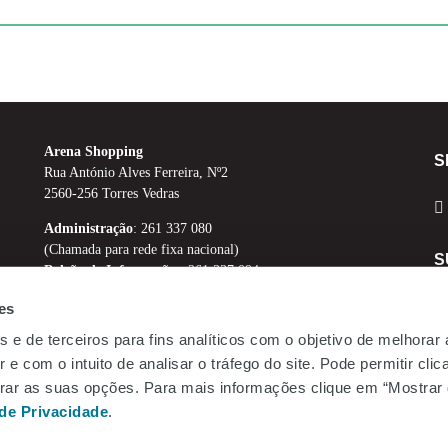
Arena Shopping
S
Rua António Alves Ferreira, Nº2
2560-256 Torres Vedras
Administração
: 261 337 080
(Chamada para rede fixa nacional)
S
Balcão de Informações
: 261 337 094
(Chamada para rede fixa nacional)
es
arena.shopping@mundicenter.pt
s e de terceiros para fins analíticos com o objetivo de melhorar
Emprego
Te
 e com o intuito de analisar o tráfego do site. Pode permitir cli
Be.Mundicenter
gurar as suas opções. Para mais informações clique em “Mostrar 
Li
 de Privacidade
.