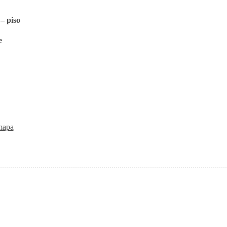
– piso
e
mapa