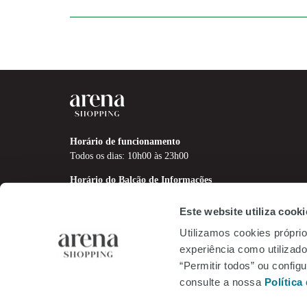
Horário de funcionamento
Todos os dias: 10h00 às 23h00
Horário do Balcão de Informações
Todos os dias: 12h00 às 21h00
Este website utiliza cooki
Utilizamos cookies próprio
experiência como utilizador
“Permitir todos” ou confi
consulte a nossa
Política