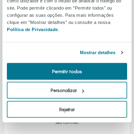
como utilizador e com o intuito de analisar o tráfego do
site. Pode permitir clicando em “Permitir todos” ou
configurar as suas opções. Para mais informações
clique em “Mostrar detalhes” ou consulte a nossa
Política de Privacidade
.
Mostrar detalhes
Permitir todos
Homem-Aranha - Um Novo Dia
Personalizar
A combater o crime a tempo inteiro
como Homem-Aranha num mundo que já
não se lembra dele, Peter enfrenta uma
Rejeitar
mudança que poderá estar para além do
seu controlo.