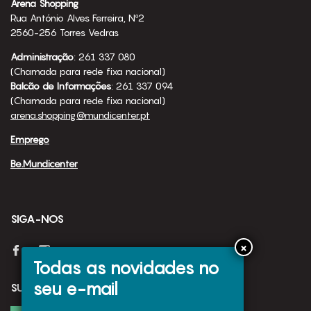
Arena Shopping
Rua António Alves Ferreira, Nº2
2560-256 Torres Vedras
Administração
: 261 337 080
(Chamada para rede fixa nacional)
Balcão de Informações
: 261 337 094
(Chamada para rede fixa nacional)
arena.shopping@mundicenter.pt
Emprego
Be.Mundicenter
SIGA-NOS
Todas as novidades no
seu e-mail
SUBSCREVA A NOSSA NEWSLETTER