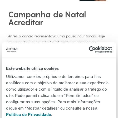
Campanha de Natal
Acreditar
Antes o cancro representava uma pausa na infância. Hoje
a realidade é outra. Este Natal, ajude as crianças com
cancro a ter uma vida o mais normal possível.
Participe, até 6 de janeiro, na campanha solidária de
Natal da Associação Acreditar.
Este website utiliza cookies
Faça o seu donativo, por MB Way, para o 916897230, e
Utilizamos cookies próprios e de terceiros para fins
proporcione bem-estar às
analíticos com o objetivo de melhorar a sua experiência
crianças e jovens com cancro e suas famílias.
como utilizador e com o intuito de analisar o tráfego do
Saiba mais em
https://acreditar.org.pt/ajudar-criancas-
site. Pode permitir clicando em “Permitir todos” ou
com-cancro-natal/
configurar as suas opções. Para mais informações
clique em “Mostrar detalhes” ou consulte a nossa
Sobre a Acreditar
Política de Privacidade
.