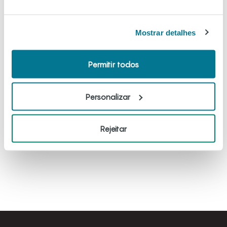
A Acreditar é a associação de pais de crianças e jovens
que têm ou tiveram cancro. Existimos desde 1994 para
Mostrar detalhes
juntos enfrentarmos da melhor maneira os desafios que o
cancro pediátrico impõe, proporcionando a certeza de
apoio num momento de incerteza. Acompanhamo-nos em
Permitir todos
todos os momentos da doença: diagnóstico, tratamento e
pós-tratamento. A nossa rede de apoio desdobra-se em
diversos âmbitos – com empatia, profissionalismo e
Personalizar
sobretudo a autenticidade de quem já passou pela
experiência.
Rejeitar