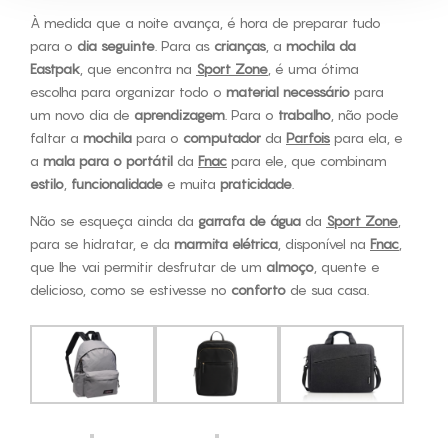
À medida que a noite avança, é hora de preparar tudo
para o
dia seguinte
. Para as
crianças
, a
mochila da
Eastpak
, que encontra na
Sport Zone
, é uma ótima
escolha para organizar todo o
material necessário
para
um novo dia de
aprendizagem
. Para o
trabalho
, não pode
faltar a
mochila
para o
computador
da
Parfois
para ela, e
a
mala para o portátil
da
Fnac
para ele, que combinam
estilo
,
funcionalidade
e muita
praticidade
.
Não se esqueça ainda da
garrafa de água
da
Sport Zone
,
para se hidratar, e da
marmita elétrica
, disponível na
Fnac
,
que lhe vai permitir desfrutar de um
almoço
, quente e
delicioso, como se estivesse no
conforto
de sua casa.