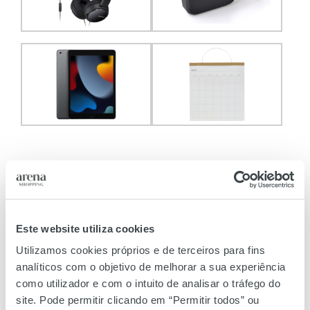
Hora de recarregar
energias
Este website utiliza cookies
Após um dia preenchido, calce os
ténis de desporto
que
Utilizamos cookies próprios e de terceiros para fins
pode encontrar na
Big Foot Sport
, tanto para
homem
,
analíticos com o objetivo de melhorar a sua experiência
como para
mulher
, e saia para uma volta de
bicicleta
,
como utilizador e com o intuito de analisar o tráfego do
disponível na
Sport Zone
, para espairecer um pouco.
site. Pode permitir clicando em “Permitir todos” ou