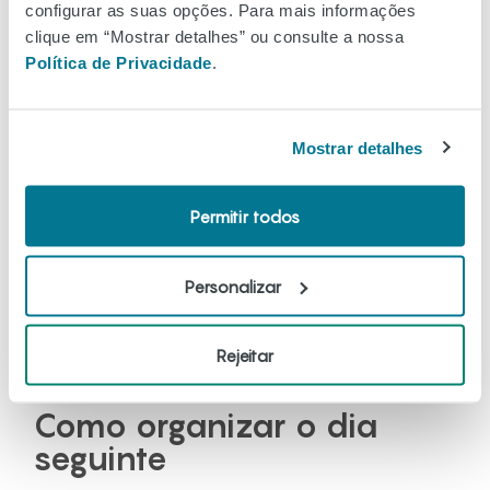
Nada melhor do que
chegar a casa
e sentir
tranquilidade
,
configurar as suas opções. Para mais informações
proporcionada por uma
vela perfumada
da
Rituals
. Prepare
clique em “Mostrar detalhes” ou consulte a nossa
um
banho sereno
com uma
bath bomb
da
Perfumes &
Política de Privacidade
.
Companhia
e acalme o corpo e a mente, com os produtos
ultra relaxantes do
coffret
da
Rituals
.
Mostrar detalhes
Permitir todos
Personalizar
Rejeitar
Como organizar o dia
seguinte