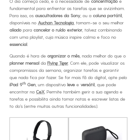
O dia começa cedo, e a necessidade de
concentração
é
fundamental para enfrentar as tarefas que se avizinham.
Para isso, os
auscultadores da Sony
, ou a
coluna portátil
,
disponíveis no
Auchan Tecnologia
, tornam-se o seu melhor
aliado
para
cancelar o ruído exterior
, talvez combinando
com uma playlist, cuja música inspire calma e foco no
essencial
.
Quando é hora de
organizar o mês
, nada melhor do que o
planner mensal
da
Flying Tiger
. Com ele, pode visualizar os
compromissos da semana, organizar tarefas e garantir
que nada fica por fazer. Se for mais fã do digital, opte pelo
th
iPad 9
Gen
, um dispositivo
leve
e
versátil
, que pode
encontrar na
CeX
. Permite também gerir a sua agenda e
tarefas e possibilita ainda tomar notas e escrever listas de
to do’s (entre muitas outras funcionalidades).