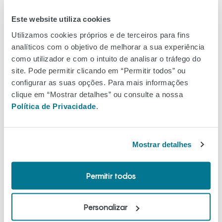
Forbidden Cherry:
Este website utiliza cookies
Utilizamos cookies próprios e de terceiros para fins
analíticos com o objetivo de melhorar a sua experiência
como utilizador e com o intuito de analisar o tráfego do
site. Pode permitir clicando em “Permitir todos” ou
configurar as suas opções. Para mais informações
clique em “Mostrar detalhes” ou consulte a nossa
Política de Privacidade
.
Mostrar detalhes
Permitir todos
Bruma perfumada para corpo e cabelo, com um caráter
tentador e envolvente. A doçura suculenta da cereja
Personalizar
funde-se suavemente com a sensualidade do âmbar e o
calor viciante da baunilha, criando um rasto sedutor e