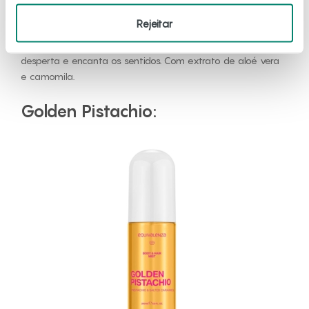
cheio de personalidade. Enriquecida com aloé vera e
Rejeitar
camomila, oferece uma sensação suave e reconfortante
na pele e no cabelo. Uma fragrância irresistível que
desperta e encanta os sentidos. Com extrato de aloé vera
e camomila.
Golden Pistachio: