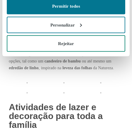
Natureza
Permitir todos
Leve a
serenidade
da
Natureza
para o
interior
do seu
lar
com
Personalizar
texturas
naturais
e
cores
predominantes. No
Auchan
pode
encontrar uma
moldura
de
madeira
, para inserir uma foto que
lhe seja
especial
. Com a
Flying
Tiger
, a sua mesa ficará ainda
Rejeitar
mais
encantadora
com
utensílios
em forma de folhas
e com este
terrário
elegante
. No
Gato
Preto
também pode encontrar boas
opções, tal como um
candeeiro
de
bambu
ou até mesmo um
edredão de linho
, inspirado na
leveza das folhas
da Natureza.
Atividades de lazer e
decoração para toda a
família