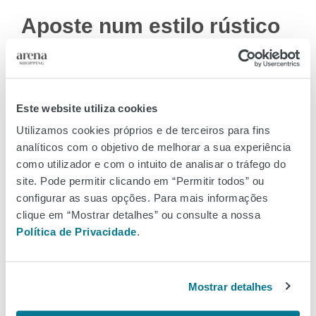
Aposte num estilo rústico
moderno
Peças que combinam o
tradicional
com um
design
contemporâneo
criam um ambiente que é, simultaneamente,
Este website utiliza cookies
confortável
e
elegante
. No
Gato Preto
, encontra a junção
Utilizamos cookies próprios e de terceiros para fins
perfeita
: uma
cómoda
em madeira com acabamentos rústicos; um
analíticos com o objetivo de melhorar a sua experiência
tapete
de algodão e lã, que confere uma vibe outonal; e, para
como utilizador e com o intuito de analisar o tráfego do
elevar o nível de conforto, um
cadeirão
que convida a momentos
site. Pode permitir clicando em “Permitir todos” ou
de leitura ou de descanso. Para colocar sobre a mesa, escolha uma
configurar as suas opções. Para mais informações
toalha
que respire
outono
, como a que pode encontrar na
Flying
Tiger
.
clique em “Mostrar detalhes” ou consulte a nossa
Política de Privacidade
.
Mostrar detalhes
Para os amantes de