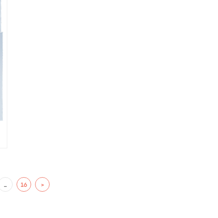
…
16
>