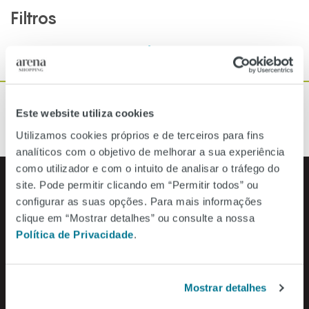
Filtros
Ordenar por categoria
Este website utiliza cookies
Utilizamos cookies próprios e de terceiros para fins
analíticos com o objetivo de melhorar a sua experiência
como utilizador e com o intuito de analisar o tráfego do
site. Pode permitir clicando em “Permitir todos” ou
configurar as suas opções. Para mais informações
clique em “Mostrar detalhes” ou consulte a nossa
Política de Privacidade
.
Horário de funcionamento
Todos os dias: 10h00 às 23h00
Horário do Balcão de Informações
Mostrar detalhes
Todos os dias: 12h00 às 21h00