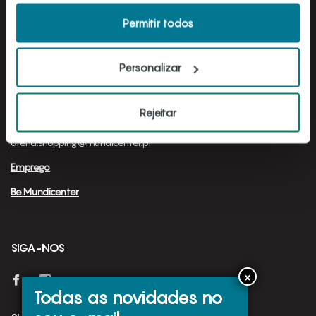
Permitir todos
Arena Shopping
Rua António Alves Ferreira, Nº2
2560-256 Torres Vedras
Personalizar
Administração
: 261 337 080
(Chamada para rede fixa nacional)
Rejeitar
Balcão de Informações
: 261 337 094
(Chamada para rede fixa nacional)
arena.shopping@mundicenter.pt
Emprego
Be.Mundicenter
SIGA-NOS
Todas as novidades no