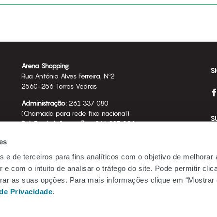
Arena Shopping
S
Rua António Alves Ferreira, Nº2
2560-256 Torres Vedras
Administração
: 261 337 080
(Chamada para rede fixa nacional)
S
Balcão de Informações
: 261 337 094
(Chamada para rede fixa nacional)
es
arena.shopping@mundicenter.pt
s e de terceiros para fins analíticos com o objetivo de melhorar
Emprego
Te
 e com o intuito de analisar o tráfego do site. Pode permitir cli
Be.Mundicenter
gurar as suas opções. Para mais informações clique em “Mostrar 
Li
 de Privacidade
.