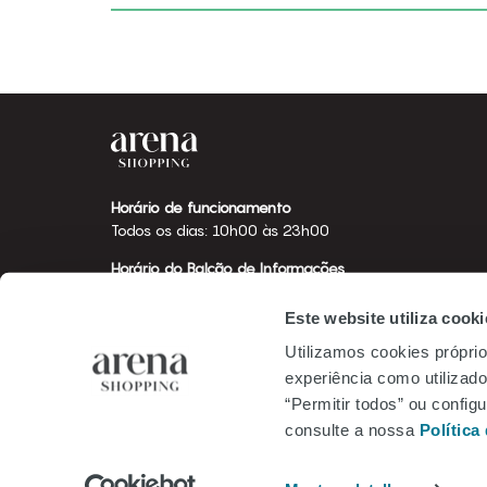
Horário de funcionamento
Todos os dias: 10h00 às 23h00
Horário do Balcão de Informações
Todos os dias: 12h00 às 21h00
Este website utiliza cooki
Utilizamos cookies próprio
experiência como utilizador
“Permitir todos” ou confi
consulte a nossa
Política